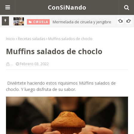
ConSiNando
Mermelada de ciruela y jengibre
CIRUELA
Inicio
Recetas saladas
Muffins salados de choclo
Muffins salados de choclo
...
Febrero 03, 2022
Diviértete haciendo estos riquisimos Múffins salados de
choclo. Y luego disfruta de su sabor.