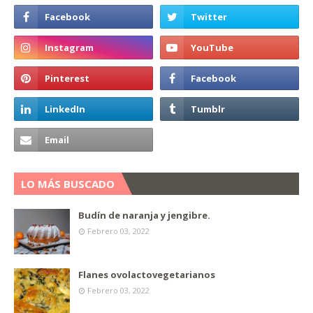
LO MÁS BUSCADO
Budín de naranja y jengibre.
Febrero 03, 2022
Flanes ovolactovegetarianos
Febrero 03, 2022