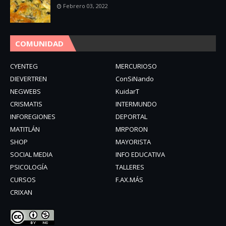
Febrero 03, 2022
COMUNIDAD
CYENTEG
MERCURIOSO
DIEVERTREN
ConSiNando
NEGWEBS
KuidarT
CRISMATIS
INTERMUNDO
INFOREGIONES
DEPORTAL
MATITLÁN
MRPORON
SHOP
MAYORISTA
SOCIAL MEDIA
INFO EDUCATIVA
PSICOLOGÍA
TALLERES
CURSOS
F.AX.MÁS
CRIXAN